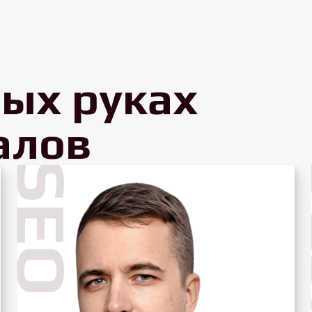
ых руках
алов
SEO
D