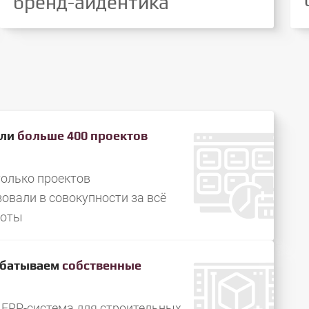
бренд-айдентика
али
больше 400 проектов
олько проектов
овали в совокупности за всё
боты
абатываем
собственные
ы
 ERP-система для строительных