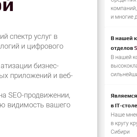
ой
компаний,
и многие 
й спектр услуг в
В нашей 
логий и цифрового
отделов
В нашей к
атизации бизнес-
высококл
сильнейш
ых приложений и веб-
на SEO-продвижении,
Являемся
ую видимость вашего
в IT-стол
Наше мнен
в кругу к
Сибири