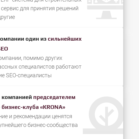
 сервис для принятия решений
другие
компании один из
сильнейших
SEO
омпании, помимо других
ассных специалистов работают
ие SEO-специалисты
 компанией
председателем
е
бизнес-клуба «KRONA»
ие и рекомендации ценятся
рупнейшего бизнес-сообщества