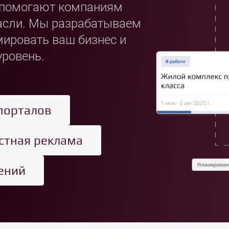
е помогают компаниям
расли. Мы разрабатываем
ировать ваш бизнес и
уровень.
порталов
стная реклама
ений