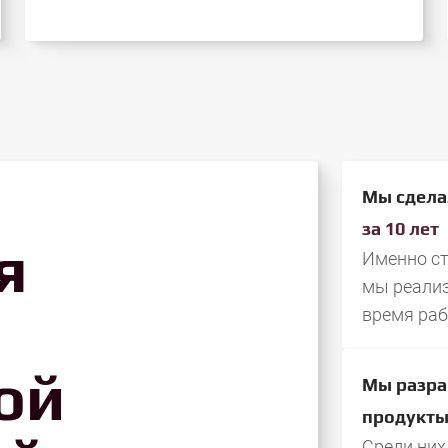
Мы сдел
за 10 лет
я
Именно ст
мы реализ
время ра
ой
Мы разр
продукт
Среди них