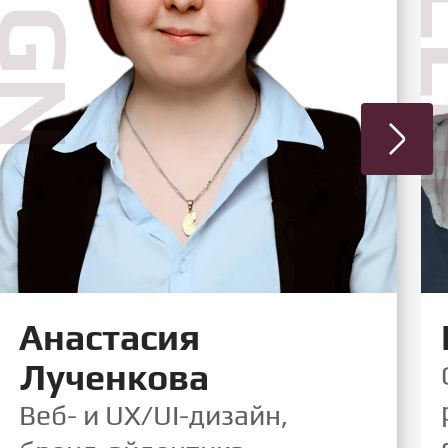
DE
Анастасия
Лученкова
Веб- и UX/UI-дизайн,