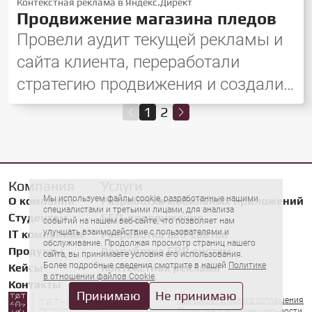
Контекстная реклама в Яндекс.Директ
Продвижение магазина пледов
Провели аудит текущей рекламы и
сайта клиента, переработали
стратегию продвижения и создали
новые рекламные кампании.
1
2
Компания
Услуги
Мы используем файлы cookie, разработанные нашими
О компании
Разработка мобильных приложений
специалистами и третьими лицами, для анализа
Студентам
SEO-продвижение
событий на нашем веб-сайте, что позволяет нам
улучшать взаимодействие с пользователями и
IT компаниям
Разработка веб-сайтов
обслуживание. Продолжая просмотр страниц нашего
Продукты
Разработка ERP-систем
сайта, вы принимаете условия его использования.
Более подробные сведения смотрите в нашей
Политике
Кейсы
Контекстная реклама
в отношении файлов Cookie
.
Контакты
Принимаю
Не принимаю
Пользовательского соглашения
Политика конфиденциальности