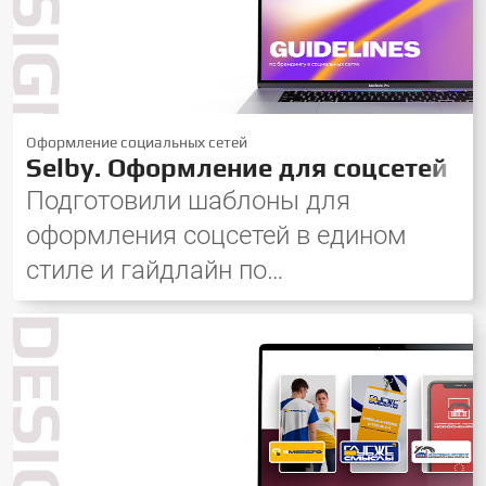
DESIGN
Оформление социальных сетей
Selby. Оформление для соцсетей
Подготовили шаблоны для
оформления соцсетей в едином
стиле и гайдлайн по
использованию элементов, чтобы
DESIGN
сохранить единство концепции