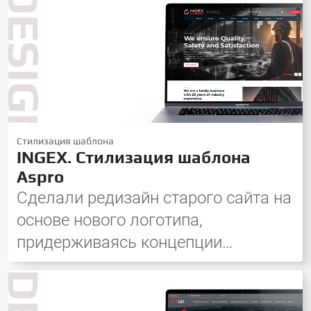
DESIGN
Стилизация шаблона
INGEX. Стилизация шаблона
Aspro
Сделали редизайн старого сайта на
основе нового логотипа,
придерживаясь концепции
минимализма и современных
трендов в дизайне.